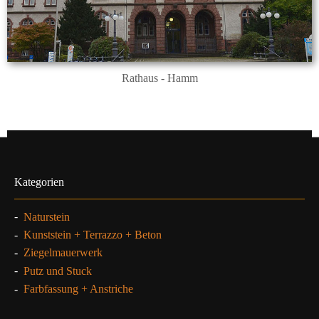
Rathaus - Hamm
Kategorien
-
Naturstein
-
Kunststein + Terrazzo + Beton
-
Ziegelmauerwerk
-
Putz und Stuck
-
Farbfassung + Anstriche