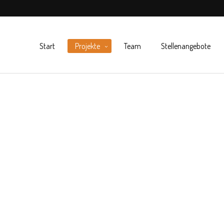
Start
Projekte
Team
Stellenangebote
NDK (ehemalige Bahndirektion